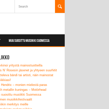
T
MUU SUOSITTU MUSIIKKI SUOMESSA
likko
kinoi yritystä mainostuotteilla
 N’ Rosesin jäsenet ja yhtyeen suurhitit
tteleva bändi tai artisti, näin mainostat
ikkiasi!
i Hendrix – monien mielestä paras
sh metallin kuningas – Motörhead
 suosittu musiikki Suomessa
en musiikkifestivaalit
ikin merkitys meille