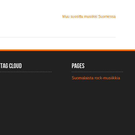
Muu suosittu musiikki Suomessa
Tag Cloud
Pages
Suomalaista rock-musiikkia