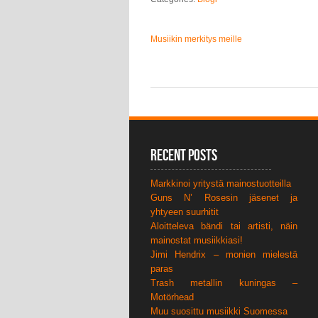
Musiikin merkitys meille
Recent Posts
Markkinoi yritystä mainostuotteilla
Guns N’ Rosesin jäsenet ja
yhtyeen suurhitit
Aloitteleva bändi tai artisti, näin
mainostat musiikkiasi!
Jimi Hendrix – monien mielestä
paras
Trash metallin kuningas –
Motörhead
Muu suosittu musiikki Suomessa