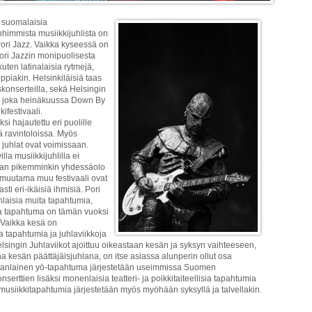
a suomalaisia
nhimmista musiikkijuhlista on
 Pori Jazz. Vaikka kyseessä on
ori Jazzin monipuolisesta
uten latinalaisia rytmejä,
oppiakin. Helsinkiläisiä taas
konserteilla, sekä Helsingin
än joka heinäkuussa Down By
ifestivaali.
si hajautettu eri puolille
ä ravintoloissa. Myös
 juhlat ovat voimissaan.
lla musiikkijuhlilla ei
vaan pikemminkin yhdessäolo
a muutama muu festivaali ovat
i eri-ikäisiä ihmisiä. Pori
laisia muita tapahtumia,
 ja tapahtuma on tämän vuoksi
.Vaikka kesä on
ia tapahtumia ja juhlaviikkoja
singin Juhlaviikot ajoittuu oikeastaan kesän ja syksyn vaihteeseen,
ena kesän päättäjäisjuhlana, on itse asiassa alunperin ollut osa
avanlainen yö-tapahtuma järjestetään useimmissa Suomen
serttien lisäksi monenlaisia teatteri- ja poikkitaiteellisia tapahtumia
musiikkitapahtumia järjestetään myös myöhään syksyllä ja talvellakin.