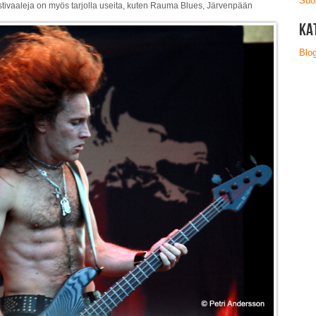
Suo
estivaaleja on myös tarjolla useita, kuten Rauma Blues, Järvenpään
Ka
Blog