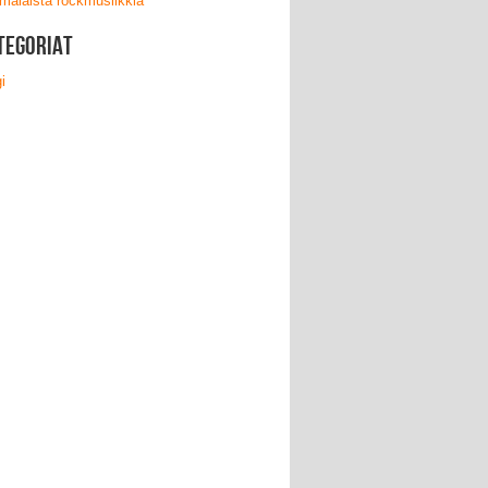
malaista rockmusiikkia
tegoriat
i