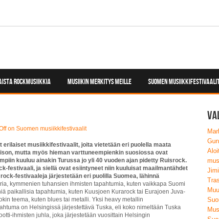
ISTA ROCKMUSIIKKIA
MUSIIKIN MERKITYS MEILLE
SUOMEN MUSIIKKIFESTIVAALI
Va
Off
on Suomen musiikkifestivaalit
Mark
Guns
laiset musiikkifestivaalit, joita vietetään eri puolella maata
Aloi
rison, mutta myös hieman varttuneempienkin suosiossa ovat
uimpiin kuuluu ainakin Turussa jo yli 40 vuoden ajan pidetty Ruisrock.
musi
-festivaali, ja siellä ovat esiintyneet niin kuuluisat maailmantähdet
Jim
rock-festivaaleja järjestetään eri puolilla Suomea, lähinnä
Tra
uuria, kymmenien tuhansien ihmisten tapahtumia, kuten vaikkapa Suomi
Muu
eniä paikallisia tapahtumia, kuten Kuusjoen Kurarock tai Eurajoen Juva-
okin teema, kuten blues tai metalli. Yksi heavy metallin
Suom
pahtuma on Helsingissä järjestettävä Tuska, eli koko nimeltään Tuska
Musi
otti-ihmisten juhla, joka järjestetään vuosittain Helsingin