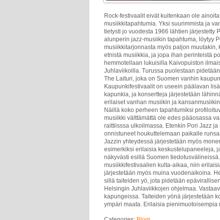
Rock-festivaalit eivät kuitenkaan ole ainoit
musiikkitapahtumia. Yksi suurimmista ja va
tietysti jo vuodesta 1966 lähtien järjestetty
alunperin jazz-musiikin tapahtuma, löytyy P
musiikkitarjonnasta myös paljon muutakin, k
etnistä musiikkia, ja jopa ihan perinteistä p
hemmotellaan lukuisilla Kaivopuiston ilmais
Juhlaviikoilla. Turussa puolestaan pidetä
The Laituri, joka on Suomen vanhin kaupunk
Kaupunkifestivaalit on useein päälavan lisäk
kapunkia, ja konsertteja järjestetään lähinn
erilaiset vanhan musiikin ja kansanmusiikin
Näillä koko perheen tapahtumiksi profiloituvi
musiikki välttämättä ole edes pääosassa 
raittiisssa ulkoilmassa. Etenkin Pori Jazz j
onnistuneet houkuttelemaan paikalle runsaast
Jazzin yhteydessä järjestetään myös monen
esimerkiksi erilaisia keskustelupaneeleja,
näkyvästi esillä Suomen tiedotusvälineissä
musiikkifestivaalien kulta-aikaa, niin erilais
järjestetään myös muina vuodenaikoina. Hel
sillä taiteiden yö, jota pidetään epävirallis
Helsingin Juhlaviikkojen ohjelmaa. Vasta
kapungeissa. Taiteiden yönä järjestetään kon
ympäri maata. Erilaisia pienimuotoisempia 
Categories:
Blogi