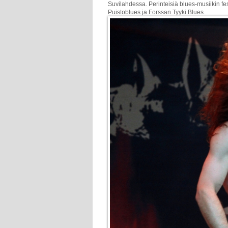
Suvilahdessa. Perinteisiä blues-musiikin f
Puistoblues ja Forssan Tyyki Blues.