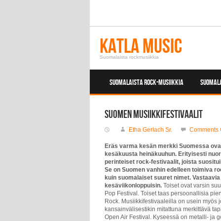
Katla Music
Suomalaista rockmusiikkia
SUOMALAISTA ROCK-MUSIIKKIA
SUOMALA
Suomen musiikkifestivaalit
Etha Gerlach Sr.
Comments 
Eräs varma kesän merkki Suomessa ovat eri
kesäkuusta heinäkuuhun. Erityisesti nuo
perinteiset rock-festivaalit, joista suosit
Se on Suomen vanhin edelleen toimiva rock
kuin suomalaiset suuret nimet. Vastaavia 
kesäviikonloppuisin.
Toiset ovat varsin s
Pop Festival. Toiset taas persoonallisia pi
Rock. Musiikkifestivaaleilla on usein myös j
kansainvälisestikin mitattuna merkittävä ta
Open Air Festival. Kyseessä on metalli- ja go