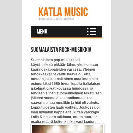
Katla Music
Suomalaista rockmusiikkia
Menu
Suomalaista rock-musiikkia
Suomalainen pop-musiikki oli
käytännössä pitkään lähes yksinomaan
käännöskappaleiden varassa. Yleinen
tehokkaaksi havaittu kaava oli, että
otetaan joku senaikainen maailman hitti,
esimerkiksi 1950-luvun lopulla italialaiset
iskelmät olivat kovassa huudossa, ja
tehdään siihen suomenkielinen teksti, sen
jälkeen suomalaiset studiomuusikot
saavat soittaa musiikin ja hitti oli valmis.
Lopputulosten laatu vaihteli. Joukossa oli
ihan hyviäkin kappaleita, kuten vaikkapa
Laila Kinnusen tulkinnat, mutta suurelta
osalta määrä kuitenkin korvasi laadun.