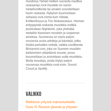
muistissa.Tämän hetken suosiota nauttiva
raskaampi rock-musiikki on varsin
metallivoittoista tai ainakin soundeiltaan
hyvin raskasta. Nykyisin kuunnellaan
sellaisia rock-nimiä kuin Viikate,
Kotiteollisuus ja Trio Niskalaukaus. Hieman
erityyppistä raskasta musiikkia esittää
puolestaan Nightwish, joka yhdistää
metalliin klassisen musiikin ja oopperan
aineksia. Suomessa on myös paljon
nousevia uusia artisteja ja bändejä, jotka
löytää parhaiten netistä, vaikka osoitteesta
Biisiarviot.com, joka on Suomen musiikin
kärkinimien ylläpitämä sivusto, jossa
kuunnellaan ja arvioidaan uutta musiikkia.
Muita sivustoja, joista löytyy paljon
nousevaa musiikkia ovat esim. Sound
Cloud ja Spotify.
Valikko
Markkinoi yritystä mainostuotteilla
Guns N’ Rosesin jäsenet ja yhtyeen