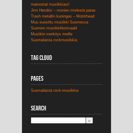
mainostat musiikkiasi!
Jimi Hendrix – monien mielestä paras
Trash metallin kuningas – Motörhead
Muu suosittu musiikki Suomessa
Suomen musiikkifestivaalit
Musiikin merkitys meille
Suomalaista rockmusiikkia
Tag Cloud
Pages
Suomalaista rock-musiikkia
Search