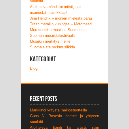
suurhitit
Aloitteleva bändi tai artisti, näin
mainostat musiikkiasi!
Jimi Hendrix – monien mielestä paras
Trash metallin kuningas – Motörhead
Muu suosittu musiikki Suomessa
Suomen musiikkifestivaalit
Musiikin merkitys meille
Suomalaista rockmusiikkia
Kategoriat
Blogi
Recent Posts
Markkinoi yritystä mainostuotteilla
Guns N’ Rosesin jäsenet ja yhtyeen
suurhitit
Aloitteleva bändi tai artisti, näin