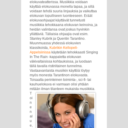
elokuvateatterissa. Musiikkia voidaan
käyttää elokuvassa monella tapaa, ja sillä
voidaan tehdä suuria linjauksia ja vaikuttaa
elokuvan lopulliseen luonteeseen. Eräät
elokuvaohjaajat käyttävät tunnetusti
musiikkia tehokkaana elokuvan keinoina, ja
heidän valintansa ovat joskus hyvinkin
yllättäviä. Tällaisia ohjaajia ovat esim.
Stanley Kubrik ja Quentin Tarantino.
Muunmuassa yhdessä elokuvien
klassikoista,
Kubrikin Kellopeli-
Appelsiinissa
käytetään tehokkaasti Singing
In The Rain -kappaletta elokuvan
väkivaltaisissa kohtauksissa, ja luodaan
tällä tavalla ristiriitainen tunnelma.
Vastaavanlaista musiikin käyttöä löytyy
myös monesta Tarantinon elokuvasta.
Toisaalta perinteinen toiminta-, sci-fi- tai
kauhuelokuva ei varmaan olisi yhtään
mitään ilman tilanteen mukaista musiikkia.
T
oi
n
e
n
al
u
e,