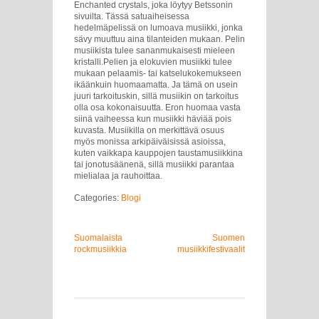
Enchanted crystals, joka löytyy Betssonin
sivuilta. Tässä satuaiheisessa
hedelmäpelissä on lumoava musiikki, jonka
sävy muuttuu aina tilanteiden mukaan. Pelin
musiikista tulee sananmukaisesti mieleen
kristalli.Pelien ja elokuvien musiikki tulee
mukaan pelaamis- tai katselukokemukseen
ikäänkuin huomaamatta. Ja tämä on usein
juuri tarkoituskin, sillä musiikin on tarkoitus
olla osa kokonaisuutta. Eron huomaa vasta
siinä vaiheessa kun musiikki häviää pois
kuvasta. Musiikilla on merkittävä osuus
myös monissa arkipäiväisissä asioissa,
kuten vaikkapa kauppojen taustamusiikkina
tai jonotusäänenä, sillä musiikki parantaa
mielialaa ja rauhoittaa.
Categories:
Blogi
Suomalaista
Suomen
rockmusiikkia
musiikkifestivaalit