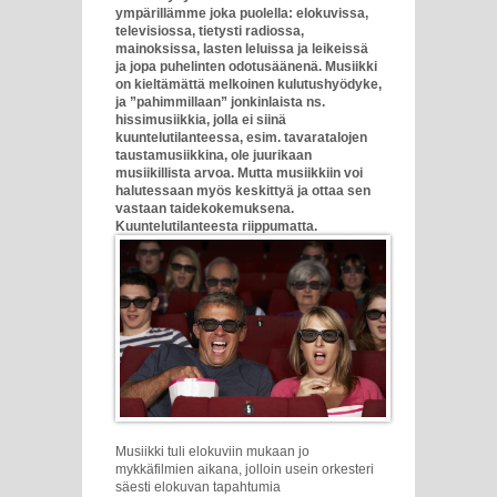
ympärillämme joka puolella: elokuvissa,
televisiossa, tietysti radiossa,
mainoksissa, lasten leluissa ja leikeissä
ja jopa puhelinten odotusäänenä. Musiikki
on kieltämättä melkoinen kulutushyödyke,
ja ”pahimmillaan” jonkinlaista ns.
hissimusiikkia, jolla ei siinä
kuuntelutilanteessa, esim. tavaratalojen
taustamusiikkina, ole juurikaan
musiikillista arvoa. Mutta musiikkiin voi
halutessaan myös keskittyä ja ottaa sen
vastaan taidekokemuksena.
Kuuntelutilanteesta riippumatta.
Musiikki tuli elokuviin mukaan jo
mykkäfilmien aikana, jolloin usein orkesteri
säesti elokuvan tapahtumia