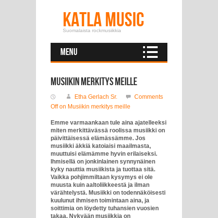
Katla Music
Suomalaista rockmusiikkia
Menu
Musiikin merkitys meille
Etha Gerlach Sr.
Comments
Off
on Musiikin merkitys meille
Emme varmaankaan tule aina ajatelleeksi
miten merkittävässä roolissa musiikki on
päivittäisessä elämässämme. Jos
musiikki äkkiä katoiaisi maailmasta,
muuttuisi elämämme hyvin erilaiseksi.
Ihmisellä on jonkinlainen synnynäinen
kyky nauttia musiikista ja tuottaa sitä.
Vaikka pohjimmiltaan kysymys ei ole
muusta kuin aaltoliikkeestä ja ilman
värähtelystä. Musiikki on todennäköisesti
kuulunut ihmisen toimintaan aina, ja
soittimia on löydetty tuhansien vuosien
takaa. Nykyään musiikkia on