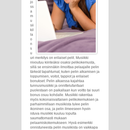
jo
ss
a
m
u
sii
kil
la
o
n
s
u
uri merkitys on erilaiset pelit. Musiikki
nivoutuu kiinteäksi osaksi pelikokemusta,
sillä se ensinnäkin ilmoittaa pelaajalle pelin
tärkeät tapahtumat, kuten pelin alkamisen ja
loppumisen, voitot, tappiot ja erilaiset
bonukset. Pelin alkaessa kajahtaa
tunnusmusiikki ja onnittelufanfaari
puolestaan on paikallaan kun voitto tai suuri
bonus osuu kohdalle. Musiikki rakentaa
myös kokonaisvaltaisen pelikokemuksen ja
parhaimmillaan musiikista tulee pelin
ikoninen osa, ja pelin ilmeeseen hyvin
istuva musiikki kuuluu lopulta
saumattomasti mukaan
pelaamiskokemukseen. Hyvä esimerkki
onnistuneesta pelin musiikista on vaikkapa