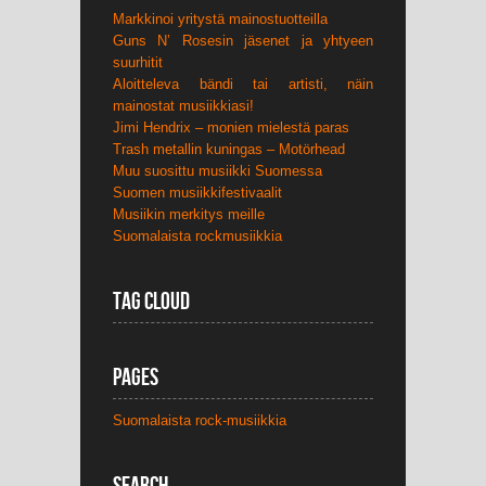
Markkinoi yritystä mainostuotteilla
Guns N’ Rosesin jäsenet ja yhtyeen
suurhitit
Aloitteleva bändi tai artisti, näin
mainostat musiikkiasi!
Jimi Hendrix – monien mielestä paras
Trash metallin kuningas – Motörhead
Muu suosittu musiikki Suomessa
Suomen musiikkifestivaalit
Musiikin merkitys meille
Suomalaista rockmusiikkia
Tag Cloud
Pages
Suomalaista rock-musiikkia