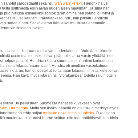
iin sanotut säröpedaalit sekä ns.
”wah wah” -efekti
. Hendrix halusi
a tästä soittimesta esiin aivan uudenlaisen maailman. Ja siinä hän
a puolivälissä esimerkiksi soolokitaran ominainen soundi oli lyhyt ja
enties reilusti kaiutettu ”rautalankasoundi”, niin pitkälti Hendrixin
a aivan uudenlainen. Sähkökitaran ääni alkoi muistuttaa enemmän
endrixin tietoinen tavoite.
Stratocaster – kitaraansa oli aivan uudenlainen. Lähdetään liikkeelle
ndrixiä useimmat muusikot olivat pitäneet kitaraa varsin ylhäällä, noin
si helpompaa, oli Hendrixin kitara suurin piirtein lantion korkeudella.
än soitti kitaraa ”väärin päin”: Hendrix oli nimittäin vasenkätinen,
tisen kitaran, hän oli opetellut soittamaan kitaraa niin, että kielet olivat
leensä. Hän käytti myös kitaran ns. ”vibrakampea” todella rajuin ottein
ä.
en esikuva. Jo pelkästään Suomessa hänet esikuvakseen ovat
Sami Hurmerinta
. Mutta sen lisäksi hänellä on ollut suuri merkitys myös
innoittamana tehty paljon
muitakin erikoisempia tuotteita
. Oikeastaan
a eikä muutenkaan seuraisi kitaran soittoa, niin todennäköisesti Hendrixin