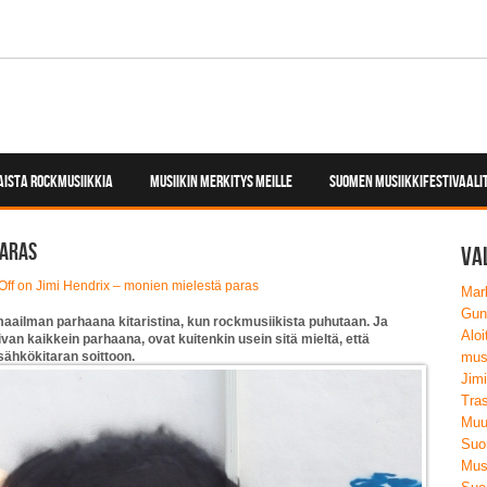
ISTA ROCKMUSIIKKIA
MUSIIKIN MERKITYS MEILLE
SUOMEN MUSIIKKIFESTIVAALI
paras
Va
Off
on Jimi Hendrix – monien mielestä paras
Mark
Guns
 maailman parhaana kitaristina, kun rockmusiikista puhutaan. Ja
Aloi
ivan kaikkein parhaana, ovat kuitenkin usein sitä mieltä, että
 sähkökitaran soittoon.
musi
Jim
Tra
Muu
Suom
Musi