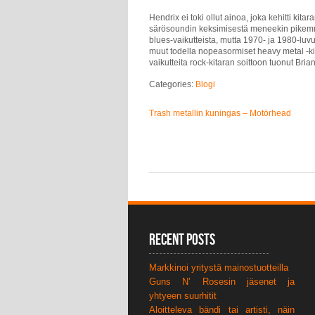
Hendrix ei toki ollut ainoa, joka kehitti kit
särösoundin keksimisestä meneekin pikemmin
blues-vaikutteista, mutta 1970- ja 1980-lu
muut todella nopeasormiset heavy metal -kita
vaikutteita rock-kitaran soittoon tuonut Br
Categories:
Blogi
Trash metallin kuningas – Motörhead
Recent Posts
Markkinoi yritystä mainostuotteilla
Guns N’ Rosesin jäsenet ja
yhtyeen suurhitit
Aloitteleva bändi tai artisti, näin