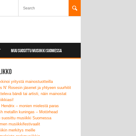
T
MUU SUOSITTU MUSIIKKI SUOMESSA
likko
kinoi yritystä mainostuotteilla
 N’ Rosesin jäsenet ja yhtyeen suurhitit
tteleva bändi tai artisti, näin mainostat
ikkiasi!
i Hendrix – monien mielestä paras
sh metallin kuningas – Motörhead
 suosittu musiikki Suomessa
en musiikkifestivaalit
ikin merkitys meille