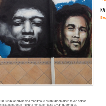
Suo
Ka
Blog
 1960-luvun loppuvuosina maailmalle aivan uudenlaisen tavan soittaa
oniikkainsinöörien mukana kehittelemässä täysin uudenlaisia