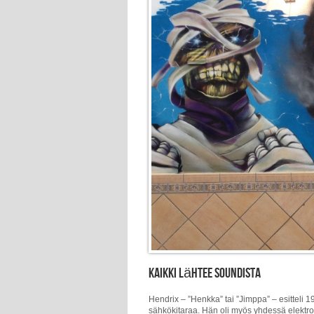
Kaikki lähtee soundista
Hendrix – ”Henkka” tai ”Jimppa” – esitteli
sähkökitaraa. Hän oli myös yhdessä elektr