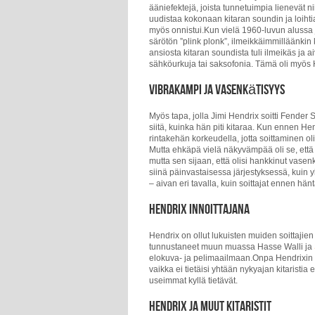
ääniefektejä, joista tunnetuimpia lienevät n
uudistaa kokonaan kitaran soundin ja loihti
myös onnistui.Kun vielä 1960-luvun alussa j
särötön ”plink plonk”, ilmeikkäimmilläänkin k
ansiosta kitaran soundista tuli ilmeikäs j
sähköurkuja tai saksofonia. Tämä oli myös H
Vibrakampi ja vasenkätisyys
Myös tapa, jolla Jimi Hendrix soitti Fender 
siitä, kuinka hän piti kitaraa. Kun ennen He
rintakehän korkeudella, jotta soittaminen oli
Mutta ehkäpä vielä näkyvämpää oli se, että h
mutta sen sijaan, että olisi hankkinut vasenkä
siinä päinvastaisessa järjestyksessä, kuin y
– aivan eri tavalla, kuin soittajat ennen hänt
Hendrix innoittajana
Hendrix on ollut lukuisten muiden soittaji
tunnustaneet muun muassa Hasse Walli ja
elokuva- ja pelimaailmaan.Onpa Hendrixin 
vaikka ei tietäisi yhtään nykyajan kitaristi
useimmat kyllä tietävät.
Hendrix ja muut kitaristit