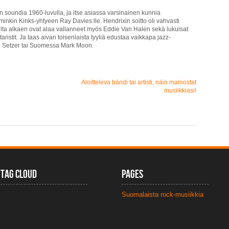
aran soundia 1960-luvulla, ja itse asiassa varsinainen kunnia
kin Kinks-yhtyeen Ray Davies:lle. Hendrixin soitto oli vahvasti
vulta alkaen ovat alaa vallanneet myös Eddie Van Halen sekä lukuisat
ristit. Ja taas aivan toisenlaista tyyliä edustaa vaikkapa jazz-
ian Setzer tai Suomessa Mark Moon.
Aloitteleva bändi tai artisti, näin mainostat
musiikkiasi!
Tag Cloud
Pages
Suomalaista rock-musiikkia