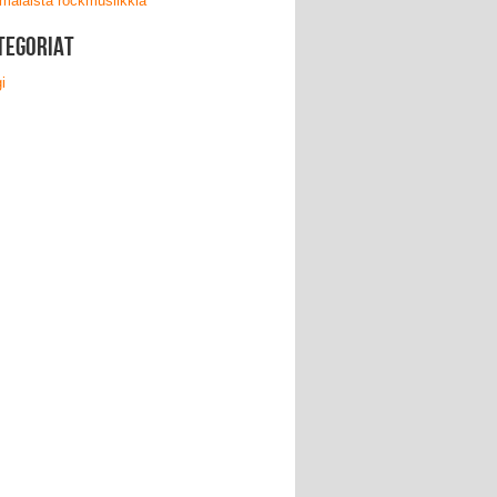
malaista rockmusiikkia
tegoriat
i