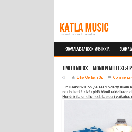
Katla Music
Suomalaista rockmusiikkia
SUOMALAISTA ROCK-MUSIIKKIA
SUOMALA
Jimi Hendrix – monien mielestä 
Etha Gerlach Sr.
Comments 
Jimi Hendrixiä on yleisesti pidetty usein
nekin, ketkä eivät pidä häntä taidoiltaan a
Hendrixillä on ollut todella suuri vaikutus